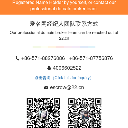
Registered Name Holder by yourself, or contact our
professional domain broker team.
爱名网经纪人团队联系方式
Our professional domain broker team can be reached out at
22.cn
+86-571-88276086 +86-571-87756876
4006602522
点击咨询（Click this for inquiry）
escrow@22.cn